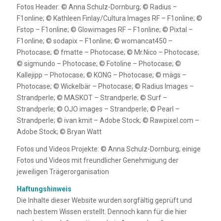
Fotos Header: © Anna Schulz-Dornburg; © Radius –
F1online; © Kathleen Finlay/Cultura Images RF – F1online; ©
Fstop – F1online; © Glowimages RF – F1online; © Pixtal –
F1online; © sodapix – F1online; © womancat450 –
Photocase; © fmatte – Photocase; © Mr.Nico – Photocase;
© sigmundo – Photocase; © Fotoline – Photocase; ©
Kallejipp – Photocase; © KONG – Photocase; © mägs –
Photocase; © Wickelbär – Photocase; © Radius Images –
Strandperle; © MASKOT – Strandperle; © Surf –
Strandperle; © OJO images – Strandperle; © Pearl –
Strandperle; © ivan kmit – Adobe Stock; © Rawpixel.com –
Adobe Stock; © Bryan Watt
Fotos und Videos Projekte: © Anna Schulz-Dornburg; einige
Fotos und Videos mit freundlicher Genehmigung der
jeweiligen Trägerorganisation
Haftungshinweis
Die Inhalte dieser Website wurden sorgfältig geprüft und
nach bestem Wissen erstellt. Dennoch kann für die hier