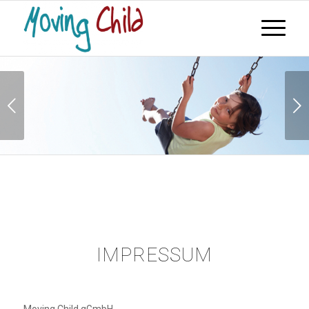
Weiter
IMPRESSUM
Moving Child gGmbH