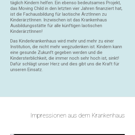
täglich Kindern helfen. Ein ebenso bedeutsames Projekt,
das Moving Child in den letzten vier Jahren finanziert hat,
ist die Fachausbildung für laotische ÄrztInnen zu
KinderärztInnen. Inzwischen ist das Krankenhaus
Ausbildungsstätte für alle künftigen laotischen
KinderärztInnen!
Das Kinderkrankenhaus wird mehr und mehr zu einer
Institution, die nicht mehr wegzudenken ist. Kindern kann
eine gesunde Zukunft gegeben werden und die
Kindersterblichkeit, die immer noch sehr hoch ist, sinkt!
Dafür schlägt unser Herz und dies gibt uns die Kraft für
unseren Einsatz.
Impressionen aus dem Krankenhaus
1
2
3
4
5
6
7
8
9
10
11
12
13
14
15
16
17
Weiter