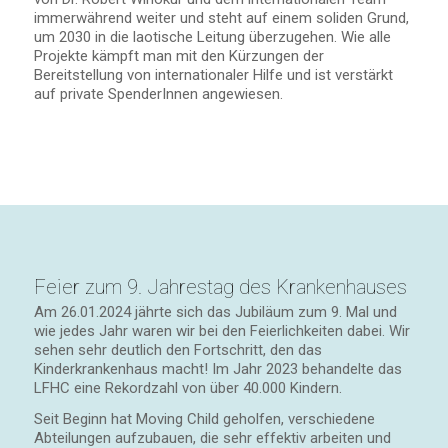
immerwährend weiter und steht auf einem soliden Grund,
um 2030 in die laotische Leitung überzugehen. Wie alle
Projekte kämpft man mit den Kürzungen der
Bereitstellung von internationaler Hilfe und ist verstärkt
auf private SpenderInnen angewiesen.
1
2
3
4
5
6
7
8
9
10
11
12
Weiter
Feier zum 9. Jahrestag des Krankenhauses
Am 26.01.2024 jährte sich das Jubiläum zum 9. Mal und
wie jedes Jahr waren wir bei den Feierlichkeiten dabei. Wir
sehen sehr deutlich den Fortschritt, den das
Kinderkrankenhaus macht! Im Jahr 2023 behandelte das
LFHC eine Rekordzahl von über 40.000 Kindern.
Seit Beginn hat Moving Child geholfen, verschiedene
Abteilungen aufzubauen, die sehr effektiv arbeiten und