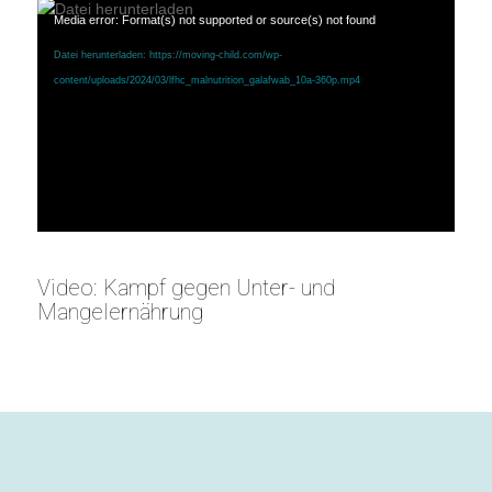
Media error: Format(s) not supported or source(s) not found
Datei herunterladen: https://moving-child.com/wp-
content/uploads/2024/03/lfhc_malnutrition_galafwab_10a-360p.mp4
Video: Kampf gegen Unter- und
Mangelernährung
1
2
Weiter