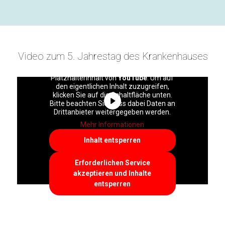
Video zum 5. Jahrestag des Krankenhauses
Sie sehen gerade einen
Platzhalterinhalt von
YouTube
. Um auf
den eigentlichen Inhalt zuzugreifen,
klicken Sie auf die Schaltfläche unten.
Bitte beachten Sie, dass dabei Daten an
Drittanbieter weitergegeben werden.
Mehr Informationen
Inhalt entsperren
Erforderlichen Service
akzeptieren und Inhalte
entsperren